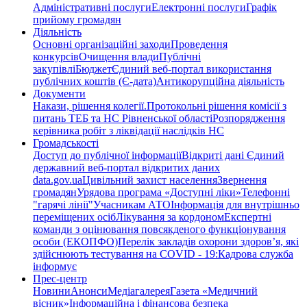
Адміністративні послуги
Електронні послуги
Графік
прийому громадян
Діяльність
Основні організаційні заходи
Проведення
конкурсів
Очищення влади
Публічні
закупівлі
Бюджет
Єдиний веб-портал використання
публічних коштів (Є-дата)
Антикорупційна діяльність
Документи
Накази, рішення колегії.
Протокольні рішення комісії з
питань ТЕБ та НС Рівненської області
Розпорядження
керівника робіт з ліквідації наслідків НС
Громадськості
Доступ до публічної інформації
Відкриті дані Єдиний
державний веб-портал відкритих даних
data.gov.ua
Цивільний захист населення
Звернення
громадян
Урядова програма «Доступні ліки»
Телефонні
"гарячі лінії"
Учасникам АТО
Інформація для внутрішньо
переміщених осіб
Лікування за кордоном
Експертні
команди з оцінювання повсякденого функціонування
особи (ЕКОПФО)
Перелік закладів охорони здоров’я, які
здійснюють тестування на COVID - 19:
Кадрова служба
інформує
Прес-центр
Новини
Анонси
Медіагалерея
Газета «Медичний
вісник»
Інформаційна і фінансова безпека