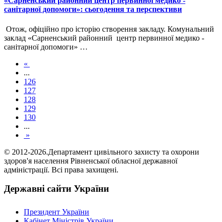
«Сарненський районний центр первинної медико -
санітарної допомоги»: сьогодення та перспективи
Отож, офіційно про історію створення закладу. Комунальний
заклад «Сарненський районний центр первинної медико -
санітарної допомоги» …
«
...
126
127
128
129
130
...
»
© 2012-2026.Департамент цивільного захисту та охорони
здоров'я населення Рівненської обласної державної
адміністрації. Всі права захищені.
Державні сайти України
Президент України
Кабінет Міністрів України