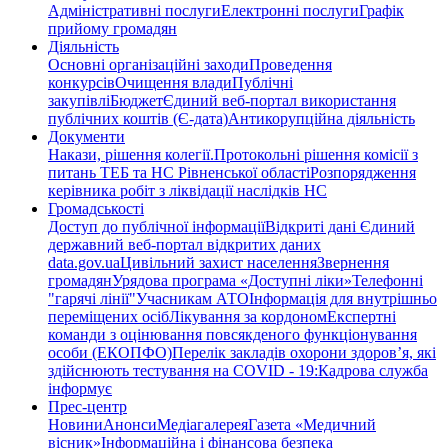
Адміністративні послуги
Електронні послуги
Графік
прийому громадян
Діяльність
Основні організаційні заходи
Проведення
конкурсів
Очищення влади
Публічні
закупівлі
Бюджет
Єдиний веб-портал використання
публічних коштів (Є-дата)
Антикорупційна діяльність
Документи
Накази, рішення колегії.
Протокольні рішення комісії з
питань ТЕБ та НС Рівненської області
Розпорядження
керівника робіт з ліквідації наслідків НС
Громадськості
Доступ до публічної інформації
Відкриті дані Єдиний
державний веб-портал відкритих даних
data.gov.ua
Цивільний захист населення
Звернення
громадян
Урядова програма «Доступні ліки»
Телефонні
"гарячі лінії"
Учасникам АТО
Інформація для внутрішньо
переміщених осіб
Лікування за кордоном
Експертні
команди з оцінювання повсякденого функціонування
особи (ЕКОПФО)
Перелік закладів охорони здоров’я, які
здійснюють тестування на COVID - 19:
Кадрова служба
інформує
Прес-центр
Новини
Анонси
Медіагалерея
Газета «Медичний
вісник»
Інформаційна і фінансова безпека