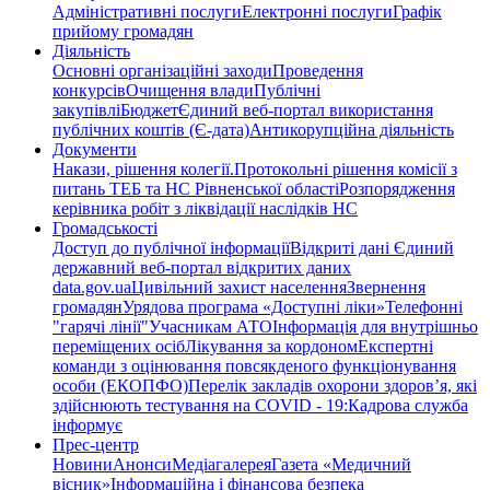
Адміністративні послуги
Електронні послуги
Графік
прийому громадян
Діяльність
Основні організаційні заходи
Проведення
конкурсів
Очищення влади
Публічні
закупівлі
Бюджет
Єдиний веб-портал використання
публічних коштів (Є-дата)
Антикорупційна діяльність
Документи
Накази, рішення колегії.
Протокольні рішення комісії з
питань ТЕБ та НС Рівненської області
Розпорядження
керівника робіт з ліквідації наслідків НС
Громадськості
Доступ до публічної інформації
Відкриті дані Єдиний
державний веб-портал відкритих даних
data.gov.ua
Цивільний захист населення
Звернення
громадян
Урядова програма «Доступні ліки»
Телефонні
"гарячі лінії"
Учасникам АТО
Інформація для внутрішньо
переміщених осіб
Лікування за кордоном
Експертні
команди з оцінювання повсякденого функціонування
особи (ЕКОПФО)
Перелік закладів охорони здоров’я, які
здійснюють тестування на COVID - 19:
Кадрова служба
інформує
Прес-центр
Новини
Анонси
Медіагалерея
Газета «Медичний
вісник»
Інформаційна і фінансова безпека