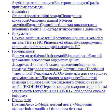
Адміністративні послуги
Електронні послуги
Графік
прийому громадян
Діяльність
Основні організаційні заходи
Проведення
конкурсів
Очищення влади
Публічні
закупівлі
Бюджет
Єдиний веб-портал використання
публічних коштів (Є-дата)
Антикорупційна діяльність
Документи
Накази, рішення колегії.
Протокольні рішення комісії з
питань ТЕБ та НС Рівненської області
Розпорядження
керівника робіт з ліквідації наслідків НС
Громадськості
Доступ до публічної інформації
Відкриті дані Єдиний
державний веб-портал відкритих даних
data.gov.ua
Цивільний захист населення
Звернення
громадян
Урядова програма «Доступні ліки»
Телефонні
"гарячі лінії"
Учасникам АТО
Інформація для внутрішньо
переміщених осіб
Лікування за кордоном
Експертні
команди з оцінювання повсякденого функціонування
особи (ЕКОПФО)
Перелік закладів охорони здоров’я, які
здійснюють тестування на COVID - 19:
Кадрова служба
інформує
Прес-центр
Новини
Анонси
Медіагалерея
Газета «Медичний
вісник»
Інформаційна і фінансова безпека