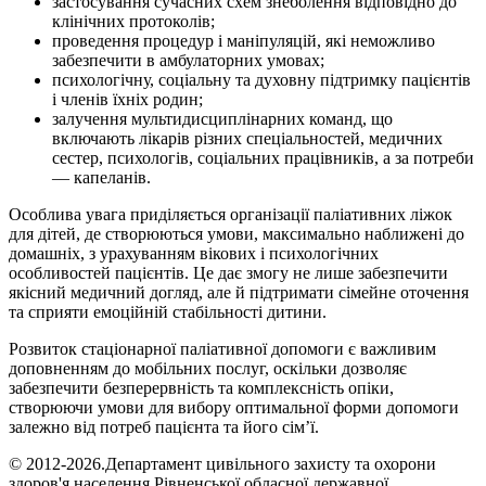
застосування сучасних схем знеболення відповідно до
клінічних протоколів;
проведення процедур і маніпуляцій, які неможливо
забезпечити в амбулаторних умовах;
психологічну, соціальну та духовну підтримку пацієнтів
і членів їхніх родин;
залучення мультидисциплінарних команд, що
включають лікарів різних спеціальностей, медичних
сестер, психологів, соціальних працівників, а за потреби
— капеланів.
Особлива увага приділяється організації паліативних ліжок
для дітей, де створюються умови, максимально наближені до
домашніх, з урахуванням вікових і психологічних
особливостей пацієнтів. Це дає змогу не лише забезпечити
якісний медичний догляд, але й підтримати сімейне оточення
та сприяти емоційній стабільності дитини.
Розвиток стаціонарної паліативної допомоги є важливим
доповненням до мобільних послуг, оскільки дозволяє
забезпечити безперервність та комплексність опіки,
створюючи умови для вибору оптимальної форми допомоги
залежно від потреб пацієнта та його сім’ї.
© 2012-2026.Департамент цивільного захисту та охорони
здоров'я населення Рівненської обласної державної