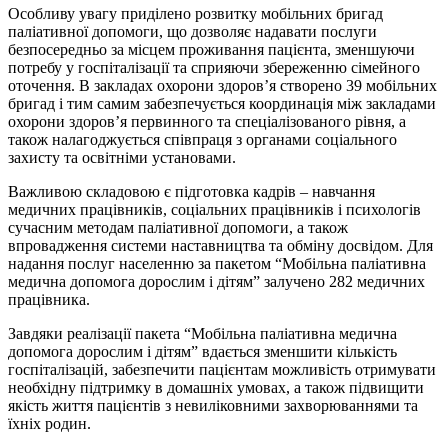
Особливу увагу приділено розвитку мобільних бригад
паліативної допомоги, що дозволяє надавати послуги
безпосередньо за місцем проживання пацієнта, зменшуючи
потребу у госпіталізації та сприяючи збереженню сімейного
оточення. В закладах охорони здоров’я створено 39 мобільних
бригад і тим самим забезпечується координація між закладами
охорони здоров’я первинного та спеціалізованого рівня, а
також налагоджується співпраця з органами соціального
захисту та освітніми установами.
Важливою складовою є підготовка кадрів – навчання
медичних працівників, соціальних працівників і психологів
сучасним методам паліативної допомоги, а також
впровадження системи наставництва та обміну досвідом. Для
надання послуг населенню за пакетом “Мобільна паліативна
медична допомога дорослим і дітям” залучено 282 медичних
працівника.
Завдяки реалізації пакета “Мобільна паліативна медична
допомога дорослим і дітям” вдається зменшити кількість
госпіталізацій, забезпечити пацієнтам можливість отримувати
необхідну підтримку в домашніх умовах, а також підвищити
якість життя пацієнтів з невиліковними захворюваннями та
їхніх родин.