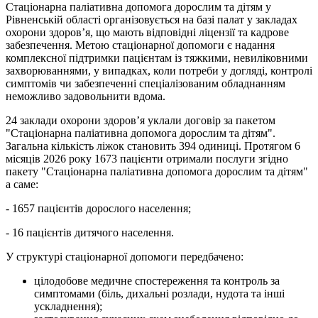
Стаціонарна паліативна допомога дорослим та дітям у
Рівненській області організовується на базі палат у закладах
охорони здоров’я, що мають відповідні ліцензії та кадрове
забезпечення. Метою стаціонарної допомоги є надання
комплексної підтримки пацієнтам із тяжкими, невиліковними
захворюваннями, у випадках, коли потреби у догляді, контролі
симптомів чи забезпеченні спеціалізованим обладнанням
неможливо задовольнити вдома.
24 заклади охорони здоров’я уклали договір за пакетом
"Стаціонарна паліативна допомога дорослим та дітям".
Загальна кількість ліжок становить 394 одиниці. Протягом 6
місяців 2026 року 1673 пацієнти отримали послуги згідно
пакету "Стаціонарна паліативна допомога дорослим та дітям"
а саме:
- 1657 пацієнтів дорослого населення;
- 16 пацієнтів дитячого населення.
У структурі стаціонарної допомоги передбачено:
цілодобове медичне спостереження та контроль за
симптомами (біль, дихальні розлади, нудота та інші
ускладнення);