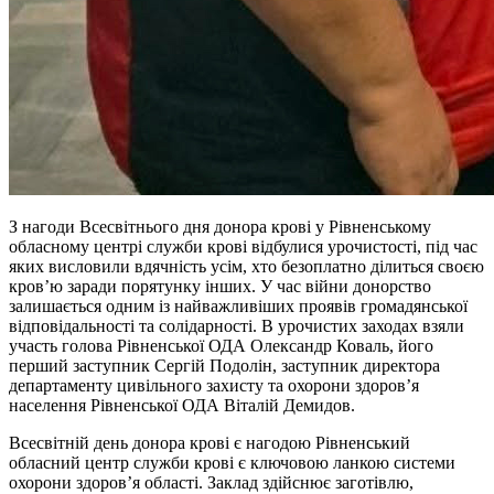
З нагоди Всесвітнього дня донора крові у Рівненському
обласному центрі служби крові відбулися урочистості, під час
яких висловили вдячність усім, хто безоплатно ділиться своєю
кров’ю заради порятунку інших. У час війни донорство
залишається одним із найважливіших проявів громадянської
відповідальності та солідарності.
В урочистих заходах взяли
участь голова Рівненської ОДА Олександр Коваль, його
перший заступник Сергій Подолін,
заступник директора
департаменту цивільного захисту та охорони здоров’я
населення Рівненської ОДА Віталій Демидов.
Всесвітній день донора крові є нагодою Рівненський
обласний центр служби крові є ключовою ланкою системи
охорони здоров’я області. Заклад здійснює заготівлю,