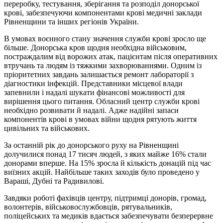
переробку, тестування, зберігання та розподіл донорської
крові, забезпечуючи компонентами крові медичні заклади
Рівненщини та інших регіонів України.
В умовах воєнного стану значення служби крові зросло ще
більше. Донорська кров щодня необхідна військовим,
постраждалим від ворожих атак, пацієнтам після оперативних
втручань та людям із тяжкими захворюваннями. Одним із
пріоритетних завдань залишається ремонт лабораторії з
діагностики інфекцій. Представники місцевої влади
запевнили і надалі шукати фінансові можливості для
вирішення цього питання. Обласний центр служби крові
необхідно розвивати й надалі. Адже надійні запаси
компонентів крові в умовах війни щодня рятують життя
цивільних та військових.
За останній рік до донорського руху на Рівненщині
долучилися понад 17 тисяч людей, з яких майже 16% стали
донорами вперше. На 15% зросла й кількість донацій під час
виїзних акцій. Найбільше таких заходів було проведено у
Вараші, Дубні та Радивилові.
Завдяки роботі фахівців центру, підтримці донорів, громад,
волонтерів, військовослужбовців, рятувальників,
поліцейських та медиків вдається забезпечувати безперервне