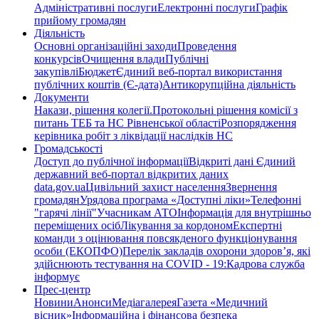
Адміністративні послуги
Електронні послуги
Графік
прийому громадян
Діяльність
Основні організаційні заходи
Проведення
конкурсів
Очищення влади
Публічні
закупівлі
Бюджет
Єдиний веб-портал використання
публічних коштів (Є-дата)
Антикорупційна діяльність
Документи
Накази, рішення колегії.
Протокольні рішення комісії з
питань ТЕБ та НС Рівненської області
Розпорядження
керівника робіт з ліквідації наслідків НС
Громадськості
Доступ до публічної інформації
Відкриті дані Єдиний
державний веб-портал відкритих даних
data.gov.ua
Цивільний захист населення
Звернення
громадян
Урядова програма «Доступні ліки»
Телефонні
"гарячі лінії"
Учасникам АТО
Інформація для внутрішньо
переміщених осіб
Лікування за кордоном
Експертні
команди з оцінювання повсякденого функціонування
особи (ЕКОПФО)
Перелік закладів охорони здоров’я, які
здійснюють тестування на COVID - 19:
Кадрова служба
інформує
Прес-центр
Новини
Анонси
Медіагалерея
Газета «Медичний
вісник»
Інформаційна і фінансова безпека