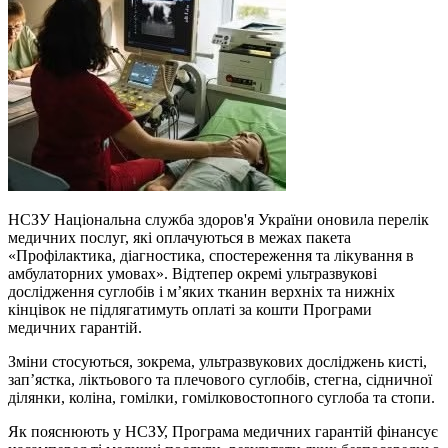
НСЗУ Національна служба здоров'я України оновила перелік
медичних послуг, які оплачуються в межах пакета
«Профілактика, діагностика, спостереження та лікування в
амбулаторних умовах». Відтепер окремі ультразвукові
дослідження суглобів і м’яких тканин верхніх та нижніх
кінцівок не підлягатимуть оплаті за кошти Програми
медичних гарантій.
Зміни стосуються, зокрема, ультразвукових досліджень кисті,
зап’ястка, ліктьового та плечового суглобів, стегна, сідничної
ділянки, коліна, гомілки, гомілковостопного суглоба та стопи.
Як пояснюють у НСЗУ, Програма медичних гарантій фінансує