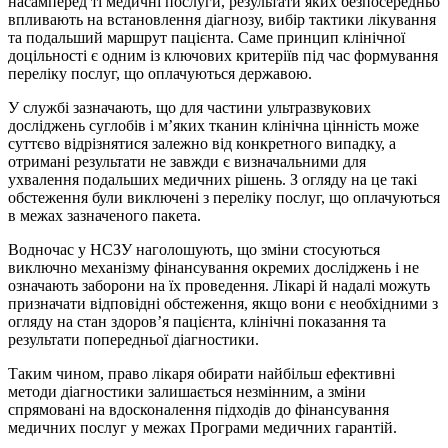
насамперед ті медичні послуги, результати яких безпосередньо
впливають на встановлення діагнозу, вибір тактики лікування
та подальший маршрут пацієнта. Саме принцип клінічної
доцільності є одним із ключових критеріїв під час формування
переліку послуг, що оплачуються державою.
У службі зазначають, що для частини ультразвукових
досліджень суглобів і м’яких тканин клінічна цінність може
суттєво відрізнятися залежно від конкретного випадку, а
отримані результати не завжди є визначальними для
ухвалення подальших медичних рішень. З огляду на це такі
обстеження були виключені з переліку послуг, що оплачуються
в межах зазначеного пакета.
Водночас у НСЗУ наголошують, що зміни стосуються
виключно механізму фінансування окремих досліджень і не
означають заборони на їх проведення. Лікарі й надалі можуть
призначати відповідні обстеження, якщо вони є необхідними з
огляду на стан здоров’я пацієнта, клінічні показання та
результати попередньої діагностики.
Таким чином, право лікаря обирати найбільш ефективні
методи діагностики залишається незмінним, а зміни
спрямовані на вдосконалення підходів до фінансування
медичних послуг у межах Програми медичних гарантій.