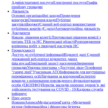
Адміністративні послуги
Електронні послуги
Графік
прийому громадян
Діяльність
Основні організаційні заходи
Проведення
конкурсів
Очищення влади
Публічні
закупівлі
Бюджет
Єдиний веб-портал використання
публічних коштів (Є-дата)
Антикорупційна діяльність
Документи
Накази, рішення колегії.
Протокольні рішення комісії з
питань ТЕБ та НС Рівненської області
Розпорядження
керівника робіт з ліквідації наслідків НС
Громадськості
Доступ до публічної інформації
Відкриті дані Єдиний
державний веб-портал відкритих даних
data.gov.ua
Цивільний захист населення
Звернення
громадян
Урядова програма «Доступні ліки»
Телефонні
"гарячі лінії"
Учасникам АТО
Інформація для внутрішньо
переміщених осіб
Лікування за кордоном
Експертні
команди з оцінювання повсякденого функціонування
особи (ЕКОПФО)
Перелік закладів охорони здоров’я, які
здійснюють тестування на COVID - 19:
Кадрова служба
інформує
Прес-центр
Новини
Анонси
Медіагалерея
Газета «Медичний
вісник»
Інформаційна і фінансова безпека