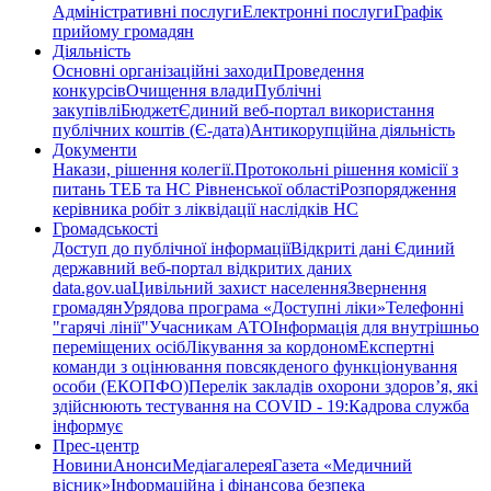
Адміністративні послуги
Електронні послуги
Графік
прийому громадян
Діяльність
Основні організаційні заходи
Проведення
конкурсів
Очищення влади
Публічні
закупівлі
Бюджет
Єдиний веб-портал використання
публічних коштів (Є-дата)
Антикорупційна діяльність
Документи
Накази, рішення колегії.
Протокольні рішення комісії з
питань ТЕБ та НС Рівненської області
Розпорядження
керівника робіт з ліквідації наслідків НС
Громадськості
Доступ до публічної інформації
Відкриті дані Єдиний
державний веб-портал відкритих даних
data.gov.ua
Цивільний захист населення
Звернення
громадян
Урядова програма «Доступні ліки»
Телефонні
"гарячі лінії"
Учасникам АТО
Інформація для внутрішньо
переміщених осіб
Лікування за кордоном
Експертні
команди з оцінювання повсякденого функціонування
особи (ЕКОПФО)
Перелік закладів охорони здоров’я, які
здійснюють тестування на COVID - 19:
Кадрова служба
інформує
Прес-центр
Новини
Анонси
Медіагалерея
Газета «Медичний
вісник»
Інформаційна і фінансова безпека