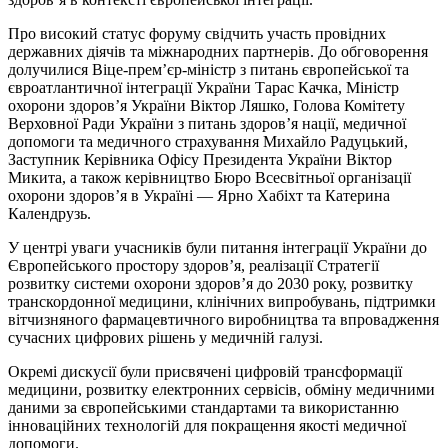
Про високий статус форуму свідчить участь провідних
державних діячів та міжнародних партнерів. До обговорення
долучилися Віце-прем’єр-міністр з питань європейської та
євроатлантичної інтеграції України Тарас Качка, Міністр
охорони здоров’я України Віктор Ляшко, Голова Комітету
Верховної Ради України з питань здоров’я нації, медичної
допомоги та медичного страхування Михайло Радуцький,
Заступник Керівника Офісу Президента України Віктор
Микита, а також керівництво Бюро Всесвітньої організації
охорони здоров’я в Україні — Ярно Хабіхт та Катерина
Календрузь.
У центрі уваги учасників були питання інтеграції України до
Європейського простору здоров’я, реалізації Стратегії
розвитку системи охорони здоров’я до 2030 року, розвитку
транскордонної медицини, клінічних випробувань, підтримки
вітчизняного фармацевтичного виробництва та впровадження
сучасних цифрових рішень у медичній галузі.
Окремі дискусії були присвячені цифровій трансформації
медицини, розвитку електронних сервісів, обміну медичними
даними за європейськими стандартами та використанню
інноваційних технологій для покращення якості медичної
допомоги.