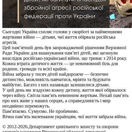
Сьогодні Україна схиляє голови у скорботі за найменшими
жертвами війни — дітьми, чиї життя обірвала російська
агресія.
Цей пам’ятний день був запроваджений рішенням Верховної
Ради України для вшанування пам’яті дітей, які загинули
внаслідок російсько-української війни, що триває з 2014 року.
Кожна втрата дитячого життя — це невимовний біль для
родини, громади та всієї країни.
Війна забрала у тисяч дітей найдорожче — безпечне
дитинство, можливість навчатися, мріяти та будувати
майбутнє. Багато з них назавжди залишилися дітьми.
У цей день ми згадуємо кожну дитину, життя якої обірвалося
через війну. Світла пам’ять невинним жертвам. Нехай пам’ять
про них живе у наших серцях, а справедливість і мир
неодмінно переможуть.
Пам’ятаємо. Сумуємо. Не пробачимо.
Вічна пам’ять маленьким українцям, чиї життя забрала війна.
© 2012-2026.Департамент цивільного захисту та охорони
здоров'я населення Рівненської обласної державної