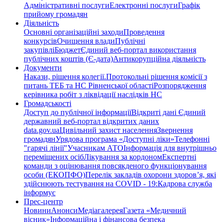
Адміністративні послуги
Електронні послуги
Графік
прийому громадян
Діяльність
Основні організаційні заходи
Проведення
конкурсів
Очищення влади
Публічні
закупівлі
Бюджет
Єдиний веб-портал використання
публічних коштів (Є-дата)
Антикорупційна діяльність
Документи
Накази, рішення колегії.
Протокольні рішення комісії з
питань ТЕБ та НС Рівненської області
Розпорядження
керівника робіт з ліквідації наслідків НС
Громадськості
Доступ до публічної інформації
Відкриті дані Єдиний
державний веб-портал відкритих даних
data.gov.ua
Цивільний захист населення
Звернення
громадян
Урядова програма «Доступні ліки»
Телефонні
"гарячі лінії"
Учасникам АТО
Інформація для внутрішньо
переміщених осіб
Лікування за кордоном
Експертні
команди з оцінювання повсякденого функціонування
особи (ЕКОПФО)
Перелік закладів охорони здоров’я, які
здійснюють тестування на COVID - 19:
Кадрова служба
інформує
Прес-центр
Новини
Анонси
Медіагалерея
Газета «Медичний
вісник»
Інформаційна і фінансова безпека