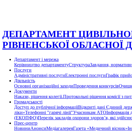
ДЕПАРТАМЕНТ ЦИВІЛЬНОГ
РІВНЕНСЬКОЇ ОБЛАСНОЇ 
Департамент і мережа
Керівництво департаменту
Структура
Завдання, нормативн
Послуги
Адміністративні послуги
Електронні послуги
Графік прий
Діяльність
Основні організаційні заходи
Проведення конкурсів
Очище
Документи
Накази, рішення колегії.
Протокольні рішення комісії з пи
Громадськості
Доступ до публічної інформації
Відкриті дані Єдиний держ
ліки»
Телефонні "гарячі лінії"
Учасникам АТО
Інформація 
(ЕКОПФО)
Перелік закладів охорони здоров’я, які здійс
Прес-центр
Новини
Анонси
Медіагалерея
Газета «Медичний вісник»
Ін