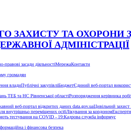
О ЗАХИСТУ ТА ОХОРОНИ 
ДЕРЖАВНОЇ АДМІНІСТРАЦІЇ
о-правові засади діяльності
Мережа
Контакти
ому громадян
ння влади
Публічні закупівлі
Бюджет
Єдиний веб-портал використ
тань ТЕБ та НС Рівненської області
Розпорядження керівника робіт
авний веб-портал відкритих даних data.gov.ua
Цивільний захист
для внутрішньо переміщених осіб
Лікування за кордоном
Експертн
нюють тестування на COVID - 19:
Кадрова служба інформує
формаційна і фінансова безпека