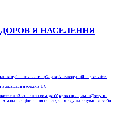
ЗДОРОВ'Я НАСЕЛЕННЯ
ання публічних коштів (Є-дата)
Антикорупційна діяльність
 з ліквідації наслідків НС
 населення
Звернення громадян
Урядова програма «Доступні
і команди з оцінювання повсякденого функціонування особи