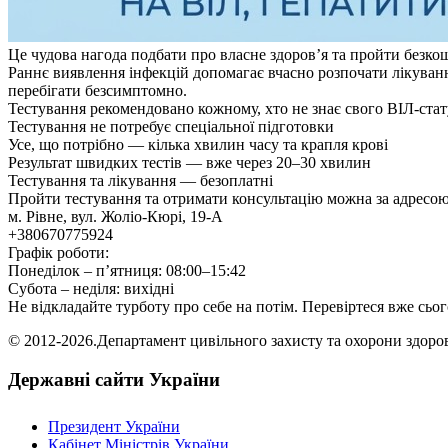
Це чудова нагода подбати про власне здоров’я та пройти безкошт
Раннє виявлення інфекцій допомагає вчасно розпочати лікуванн
перебігати безсимптомно.
Тестування рекомендовано кожному, хто не знає свого ВІЛ-стат
Тестування не потребує спеціальної підготовки
Усе, що потрібно — кілька хвилин часу та крапля крові
Результат швидких тестів — вже через 20–30 хвилин
Тестування та лікування — безоплатні
Пройти тестування та отримати консультацію можна за адресою
м. Рівне, вул. Жоліо-Кюрі, 19-А
+380670775924
Графік роботи:
Понеділок – п’ятниця: 08:00–15:42
Субота – неділя: вихідні
Не відкладайте турботу про себе на потім. Перевіртеся вже сьог
© 2012-2026.Департамент цивільного захисту та охорони здоров'
Державні сайти України
Президент України
Кабінет Міністрів України