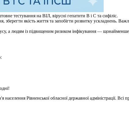
овне тестування на ВІЛ, вірусні гепатити B і C та сифіліс.
я, зберегти якість життя та запобігти розвитку ускладнень. Важл
усу, а людям із підвищеним ризиком інфікування — щонайменше р
:
одні!
я населення Рівненської обласної державної адміністрації. Всі п