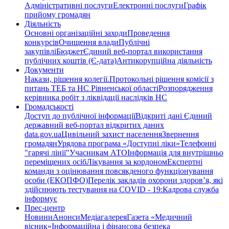
Адміністративні послуги
Електронні послуги
Графік
прийому громадян
Діяльність
Основні організаційні заходи
Проведення
конкурсів
Очищення влади
Публічні
закупівлі
Бюджет
Єдиний веб-портал використання
публічних коштів (Є-дата)
Антикорупційна діяльність
Документи
Накази, рішення колегії.
Протокольні рішення комісії з
питань ТЕБ та НС Рівненської області
Розпорядження
керівника робіт з ліквідації наслідків НС
Громадськості
Доступ до публічної інформації
Відкриті дані Єдиний
державний веб-портал відкритих даних
data.gov.ua
Цивільний захист населення
Звернення
громадян
Урядова програма «Доступні ліки»
Телефонні
"гарячі лінії"
Учасникам АТО
Інформація для внутрішньо
переміщених осіб
Лікування за кордоном
Експертні
команди з оцінювання повсякденого функціонування
особи (ЕКОПФО)
Перелік закладів охорони здоров’я, які
здійснюють тестування на COVID - 19:
Кадрова служба
інформує
Прес-центр
Новини
Анонси
Медіагалерея
Газета «Медичний
вісник»
Інформаційна і фінансова безпека