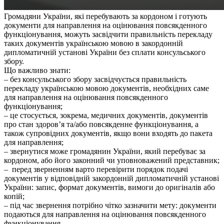
Громадяни України, які перебувають за кордоном і готують
документи для направлення на оцінювання повсякденного
функціонування, можуть засвідчити правильність перекладу
таких документів українською мовою в закордонній
дипломатичній установі України без сплати консульського
збору.
Що важливо знати:
– без консульського збору засвідчується правильність
перекладу українською мовою документів, необхідних саме
для направлення на оцінювання повсякденного
функціонування;
– це стосується, зокрема, медичних документів, документів
про стан здоров’я та/або повсякденне функціонування, а
також супровідних документів, якщо вони входять до пакета
для направлення;
– звернутися може громадянин України, який перебуває за
кордоном, або його законний чи уповноважений представник;
– перед зверненням варто перевірити порядок подачі
документів у відповідній закордонній дипломатичній установі
України: запис, формат документів, вимоги до оригіналів або
копій;
– під час звернення потрібно чітко зазначити мету: документи
подаються для направлення на оцінювання повсякденного
функціонування.