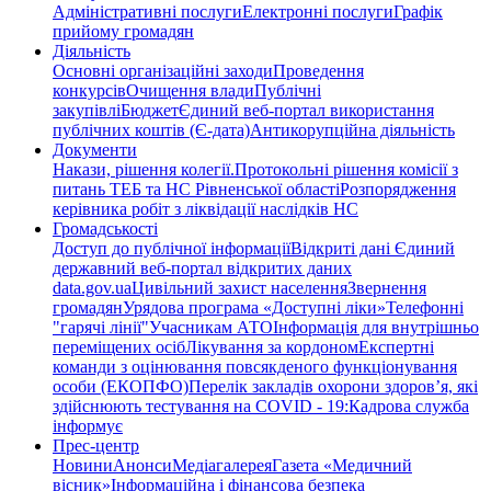
Адміністративні послуги
Електронні послуги
Графік
прийому громадян
Діяльність
Основні організаційні заходи
Проведення
конкурсів
Очищення влади
Публічні
закупівлі
Бюджет
Єдиний веб-портал використання
публічних коштів (Є-дата)
Антикорупційна діяльність
Документи
Накази, рішення колегії.
Протокольні рішення комісії з
питань ТЕБ та НС Рівненської області
Розпорядження
керівника робіт з ліквідації наслідків НС
Громадськості
Доступ до публічної інформації
Відкриті дані Єдиний
державний веб-портал відкритих даних
data.gov.ua
Цивільний захист населення
Звернення
громадян
Урядова програма «Доступні ліки»
Телефонні
"гарячі лінії"
Учасникам АТО
Інформація для внутрішньо
переміщених осіб
Лікування за кордоном
Експертні
команди з оцінювання повсякденого функціонування
особи (ЕКОПФО)
Перелік закладів охорони здоров’я, які
здійснюють тестування на COVID - 19:
Кадрова служба
інформує
Прес-центр
Новини
Анонси
Медіагалерея
Газета «Медичний
вісник»
Інформаційна і фінансова безпека