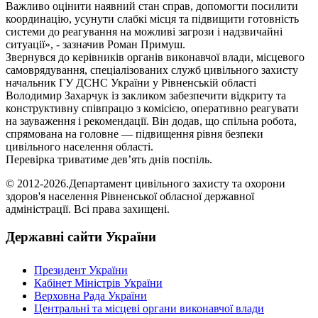
Важливо оцінити наявний стан справ, допомогти посилити
координацію, усунути слабкі місця та підвищити готовність
системи до реагування на можливі загрози і надзвичайні
ситуації», - зазначив Роман Примуш.
Звернувся до керівників органів виконавчої влади, місцевого
самоврядування, спеціалізованих служб цивільного захисту
начальник ГУ ДСНС України у Рівненській області
Володимир Захарчук із закликом забезпечити відкриту та
конструктивну співпрацю з комісією, оперативно реагувати
на зауваження і рекомендації. Він додав, що спільна робота,
спрямована на головне — підвищення рівня безпеки
цивільного населення області.
Перевірка триватиме дев’ять днів поспіль.
© 2012-2026.Департамент цивільного захисту та охорони
здоров'я населення Рівненської обласної державної
адміністрації. Всі права захищені.
Державні сайти України
Президент України
Кабінет Міністрів України
Верховна Рада України
Центральні та місцеві органи виконавчої влади