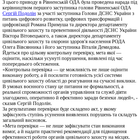
З цього приводу в Рівненській ОДА була проведена нарада під
керівництвом першого заступника голови Рівненської ОДА
Сергій Подолін
за участі заступника Голови ДСНС України з
питань цифрового розвитку, цифрових трансформацій і
цифровізації Романа Примуша та директора департаменту
цивільного захисту та превентивної діяльності ДСНС України
Віктора Вітовецького, а також директора департаменту
цивільного захисту та охорони здоров'я населення РОДА
Олега Вівсянника і його заступника Віталія Демидова.
Йдеться про цільову контрольну перевірку, мета якої —
оцінити, наскільки усунуті порушення, виявлені під час
попереднього обстеження.
«Контрольна перевірка — це можливість не лише оцінити
виконану роботу, а й посилити готовність усієї системи
цивільного захисту області до реагування на сучасні виклики.
В умовах воєнного стану це питання не формальності, а
реальної спроможності органів управління та служб діяти
злагоджено, оперативно й ефективно заради безпеки людей», -
сказав Сергій Подолін.
За результатами перевірки буде складено акт, у якому
зафіксують ступінь усунення виявлених порушень та складуть
загальний висновок.
«Мета перевірки — не лише зафіксувати стан виконання
вимог, а й надати практичні рекомендації для підвищення
ефективності роботи органів цивільного захисту на місцях.