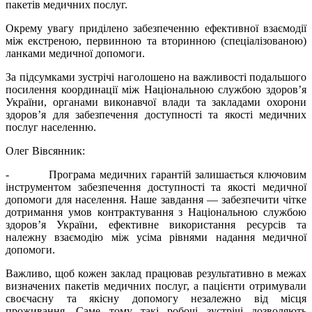
пакетів медичних послуг.
Окрему увагу приділено забезпеченню ефективної взаємодії
між екстреною, первинною та вторинною (спеціалізованою)
ланками медичної допомоги.
За підсумками зустрічі наголошено на важливості подальшого
посилення координації між Національною службою здоров’я
України, органами виконавчої влади та закладами охорони
здоров’я для забезпечення доступності та якості медичних
послуг населенню.
Олег Вівсянник:
- Програма медичних гарантій залишається ключовим
інструментом забезпечення доступності та якості медичної
допомоги для населення. Наше завдання — забезпечити чітке
дотримання умов контрактування з Національною службою
здоров’я України, ефективне використання ресурсів та
належну взаємодію між усіма рівнями надання медичної
допомоги.
Важливо, щоб кожен заклад працював результативно в межах
визначених пакетів медичних послуг, а пацієнти отримували
своєчасну та якісну допомогу незалежно від місця
проживання. Саме тому такі робочі зустрічі дозволяють