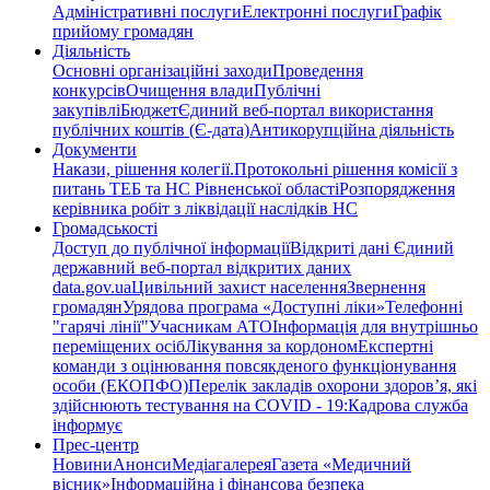
Адміністративні послуги
Електронні послуги
Графік
прийому громадян
Діяльність
Основні організаційні заходи
Проведення
конкурсів
Очищення влади
Публічні
закупівлі
Бюджет
Єдиний веб-портал використання
публічних коштів (Є-дата)
Антикорупційна діяльність
Документи
Накази, рішення колегії.
Протокольні рішення комісії з
питань ТЕБ та НС Рівненської області
Розпорядження
керівника робіт з ліквідації наслідків НС
Громадськості
Доступ до публічної інформації
Відкриті дані Єдиний
державний веб-портал відкритих даних
data.gov.ua
Цивільний захист населення
Звернення
громадян
Урядова програма «Доступні ліки»
Телефонні
"гарячі лінії"
Учасникам АТО
Інформація для внутрішньо
переміщених осіб
Лікування за кордоном
Експертні
команди з оцінювання повсякденого функціонування
особи (ЕКОПФО)
Перелік закладів охорони здоров’я, які
здійснюють тестування на COVID - 19:
Кадрова служба
інформує
Прес-центр
Новини
Анонси
Медіагалерея
Газета «Медичний
вісник»
Інформаційна і фінансова безпека