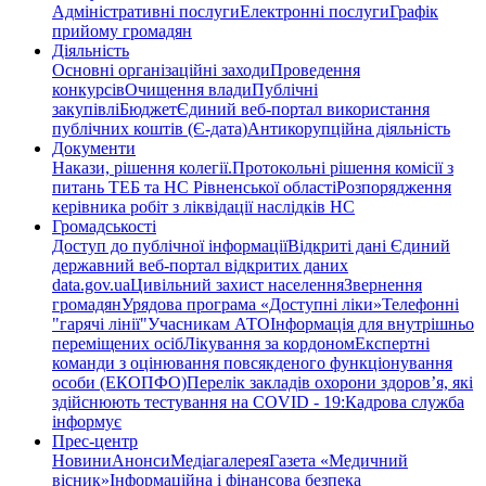
Адміністративні послуги
Електронні послуги
Графік
прийому громадян
Діяльність
Основні організаційні заходи
Проведення
конкурсів
Очищення влади
Публічні
закупівлі
Бюджет
Єдиний веб-портал використання
публічних коштів (Є-дата)
Антикорупційна діяльність
Документи
Накази, рішення колегії.
Протокольні рішення комісії з
питань ТЕБ та НС Рівненської області
Розпорядження
керівника робіт з ліквідації наслідків НС
Громадськості
Доступ до публічної інформації
Відкриті дані Єдиний
державний веб-портал відкритих даних
data.gov.ua
Цивільний захист населення
Звернення
громадян
Урядова програма «Доступні ліки»
Телефонні
"гарячі лінії"
Учасникам АТО
Інформація для внутрішньо
переміщених осіб
Лікування за кордоном
Експертні
команди з оцінювання повсякденого функціонування
особи (ЕКОПФО)
Перелік закладів охорони здоров’я, які
здійснюють тестування на COVID - 19:
Кадрова служба
інформує
Прес-центр
Новини
Анонси
Медіагалерея
Газета «Медичний
вісник»
Інформаційна і фінансова безпека