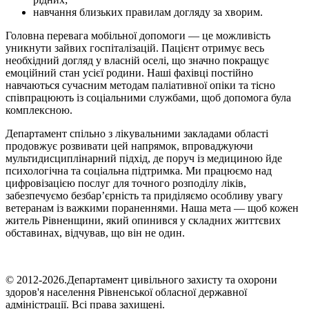
навчання близьких правилам догляду за хворим.
Головна перевага мобільної допомоги — це можливість
уникнути зайвих госпіталізацій. Пацієнт отримує весь
необхідний догляд у власній оселі, що значно покращує
емоційний стан усієї родини. Наші фахівці постійно
навчаються сучасним методам паліативної опіки та тісно
співпрацюють із соціальними службами, щоб допомога була
комплексною.
Департамент спільно з лікувальними закладами області
продовжує розвивати цей напрямок, впроваджуючи
мультидисциплінарний підхід, де поруч із медициною йде
психологічна та соціальна підтримка. Ми працюємо над
цифровізацією послуг для точного розподілу ліків,
забезпечуємо безбар’єрність та приділяємо особливу увагу
ветеранам із важкими пораненнями. Наша мета — щоб кожен
житель Рівненщини, який опинився у складних життєвих
обставинах, відчував, що він не один.
© 2012-2026.Департамент цивільного захисту та охорони
здоров'я населення Рівненської обласної державної
адміністрації. Всі права захищені.