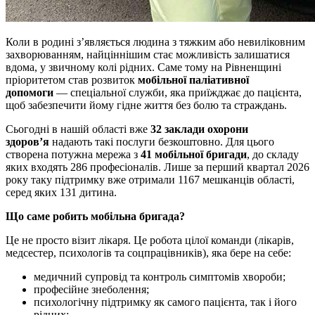
Коли в родині з’являється людина з тяжким або невиліковним
захворюванням, найціннішим стає можливість залишатися
вдома, у звичному колі рідних. Саме тому на Рівненщині
пріоритетом став розвиток
мобільної паліативної
допомоги
— спеціальної служби, яка приїжджає до пацієнта,
щоб забезпечити йому гідне життя без болю та страждань.
Сьогодні в нашій області вже
32 заклади охорони
здоров’я
надають такі послуги безкоштовно. Для цього
створена потужна мережа з
41 мобільної бригади
, до складу
яких входять 286 професіоналів. Лише за перший квартал 2026
року таку підтримку вже отримали 1167 мешканців області,
серед яких 131 дитина.
Що саме робить мобільна бригада?
Це не просто візит лікаря. Це робота цілої команди (лікарів,
медсестер, психологів та соцпрацівників), яка бере на себе:
медичний супровід та контроль симптомів хвороби;
професійне знеболення;
психологічну підтримку як самого пацієнта, так і його
рідних;