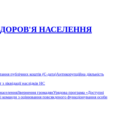
ЗДОРОВ'Я НАСЕЛЕННЯ
ання публічних коштів (Є-дата)
Антикорупційна діяльність
 з ліквідації наслідків НС
 населення
Звернення громадян
Урядова програма «Доступні
і команди з оцінювання повсякденого функціонування особи