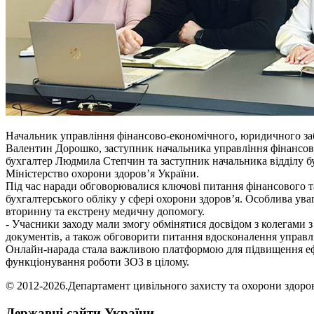
Начальник управління фінансово-економічного, юридичного заб
Валентин Дорошко, заступник начальника управління фінансово-
бухгалтер Людмила Степчин та заступник начальника відділу бух
Міністерство охорони здоров’я України.
Під час наради обговорювалися ключові питання фінансового та 
бухгалтерського обліку у сфері охорони здоров’я. Особлива ува
вторинну та екстрену медичну допомогу.
- Учасники заходу мали змогу обмінятися досвідом з колегами
документів, а також обговорити питання вдосконалення управлі
Онлайн-нарада стала важливою платформою для підвищення ефек
функціонування роботи ЗОЗ в цілому.
© 2012-2026.Департамент цивільного захисту та охорони здоров'
Державні сайти України