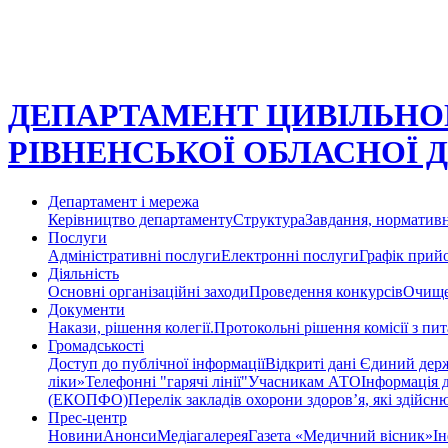
ДЕПАРТАМЕНТ ЦИВІЛЬНОГ
РІВНЕНСЬКОЇ ОБЛАСНОЇ 
Департамент і мережа
Керівництво департаменту
Структура
Завдання, нормативн
Послуги
Адміністративні послуги
Електронні послуги
Графік прий
Діяльність
Основні організаційні заходи
Проведення конкурсів
Очище
Документи
Накази, рішення колегії.
Протокольні рішення комісії з пи
Громадськості
Доступ до публічної інформації
Відкриті дані Єдиний держ
ліки»
Телефонні "гарячі лінії"
Учасникам АТО
Інформація 
(ЕКОПФО)
Перелік закладів охорони здоров’я, які здійс
Прес-центр
Новини
Анонси
Медіагалерея
Газета «Медичний вісник»
Ін