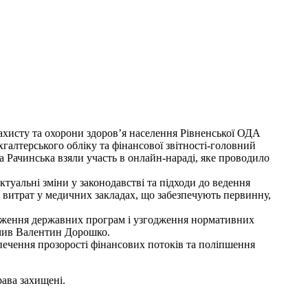
ахисту та охорони здоров’я населення Рівненської ОДА
алтерського обліку та фінансової звітності-головний
а Рачинська взяли участь в онлайн-нараді, яке проводило
туальні зміни у законодавстві та підходи до ведення
ю витрат у медичних закладах, що забезпечують первинну,
адження державних програм і узгодження нормативних
ачив Валентин Дорошко.
ечення прозорості фінансових потоків та поліпшення
рава захищені.