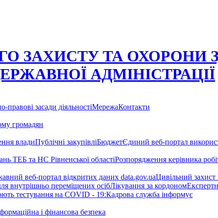
О ЗАХИСТУ ТА ОХОРОНИ 
ДЕРЖАВНОЇ АДМІНІСТРАЦІЇ
о-правові засади діяльності
Мережа
Контакти
ому громадян
ння влади
Публічні закупівлі
Бюджет
Єдиний веб-портал використ
тань ТЕБ та НС Рівненської області
Розпорядження керівника робіт
авний веб-портал відкритих даних data.gov.ua
Цивільний захист
для внутрішньо переміщених осіб
Лікування за кордоном
Експертн
нюють тестування на COVID - 19:
Кадрова служба інформує
формаційна і фінансова безпека