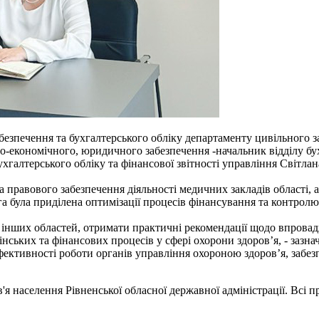
езпечення та бухгалтерського обліку департаменту цивільного з
економічного, юридичного забезпечення -начальник відділу бухг
галтерського обліку та фінансової звітності управління Світлан
правового забезпечення діяльності медичних закладів області, ак
га була приділена оптимізації процесів фінансування та контрол
 з інших областей, отримати практичні рекомендації щодо впров
нських та фінансових процесів у сфері охорони здоров’я, - зазн
тивності роботи органів управління охороною здоров’я, забезп
я населення Рівненської обласної державної адміністрації. Всі п