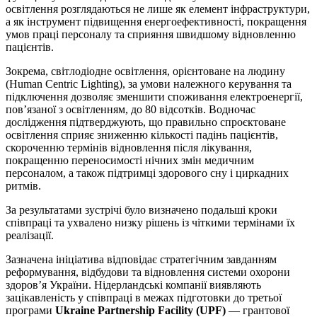
освітлення розглядаються не лише як елемент інфраструктури,
а як інструмент підвищення енергоефективності, покращення
умов праці персоналу та сприяння швидшому відновленню
пацієнтів.
Зокрема, світлодіодне освітлення, орієнтоване на людину
(Human Centric Lighting), за умови належного керування та
підключення дозволяє зменшити споживання електроенергії,
пов’язаної з освітленням, до 80 відсотків. Водночас
дослідження підтверджують, що правильно спроєктоване
освітлення сприяє зниженню кількості падінь пацієнтів,
скороченню термінів відновлення після лікування,
покращенню переносимості нічних змін медичним
персоналом, а також підтримці здорового сну і циркадних
ритмів.
За результатами зустрічі було визначено подальші кроки
співпраці та ухвалено низку рішень із чіткими термінами їх
реалізації.
Зазначена ініціатива відповідає стратегічним завданням
реформування, відбудови та відновлення системи охорони
здоров’я України. Нідерландські компанії виявляють
зацікавленість у співпраці в межах підготовки до третьої
програми
Ukraine Partnership Facility (UPF)
— грантової