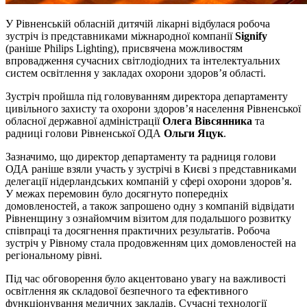
У Рівненській обласній дитячій лікарні відбулася робоча
зустріч із представниками міжнародної компанії
Signify
(раніше Philips Lighting), присвячена можливостям
впровадження сучасних світлодіодних та інтелектуальних
систем освітлення у закладах охорони здоров’я області.
Зустріч пройшла під головуванням директора департаменту
цивільного захисту та охорони здоров’я населення Рівненської
обласної державної адміністрації
Олега Вівсянника
та
радниці голови Рівненської ОДА
Ольги Яцук
.
Зазначимо, що директор департаменту та радниця голови
ОДА раніше взяли участь у зустрічі в Києві з представниками
делегації нідерландських компаній у сфері охорони здоров’я.
У межах перемовин було досягнуто попередніх
домовленостей, а також запрошено одну з компаній відвідати
Рівненщину з ознайомчим візитом для подальшого розвитку
співпраці та досягнення практичних результатів. Робоча
зустріч у Рівному стала продовженням цих домовленостей на
регіональному рівні.
Під час обговорення було акцентовано увагу на важливості
освітлення як складової безпечного та ефективного
функціонування медичних закладів. Сучасні технології