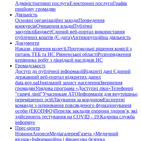
Адміністративні послуги
Електронні послуги
Графік
прийому громадян
Діяльність
Основні організаційні заходи
Проведення
конкурсів
Очищення влади
Публічні
закупівлі
Бюджет
Єдиний веб-портал використання
публічних коштів (Є-дата)
Антикорупційна діяльність
Документи
Накази, рішення колегії.
Протокольні рішення комісії з
питань ТЕБ та НС Рівненської області
Розпорядження
керівника робіт з ліквідації наслідків НС
Громадськості
Доступ до публічної інформації
Відкриті дані Єдиний
державний веб-портал відкритих даних
data.gov.ua
Цивільний захист населення
Звернення
громадян
Урядова програма «Доступні ліки»
Телефонні
"гарячі лінії"
Учасникам АТО
Інформація для внутрішньо
переміщених осіб
Лікування за кордоном
Експертні
команди з оцінювання повсякденого функціонування
особи (ЕКОПФО)
Перелік закладів охорони здоров’я, які
здійснюють тестування на COVID - 19:
Кадрова служба
інформує
Прес-центр
Новини
Анонси
Медіагалерея
Газета «Медичний
вісник»
Інформаційна і фінансова безпека