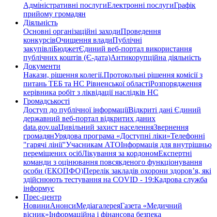
Адміністративні послуги
Електронні послуги
Графік
прийому громадян
Діяльність
Основні організаційні заходи
Проведення
конкурсів
Очищення влади
Публічні
закупівлі
Бюджет
Єдиний веб-портал використання
публічних коштів (Є-дата)
Антикорупційна діяльність
Документи
Накази, рішення колегії.
Протокольні рішення комісії з
питань ТЕБ та НС Рівненської області
Розпорядження
керівника робіт з ліквідації наслідків НС
Громадськості
Доступ до публічної інформації
Відкриті дані Єдиний
державний веб-портал відкритих даних
data.gov.ua
Цивільний захист населення
Звернення
громадян
Урядова програма «Доступні ліки»
Телефонні
"гарячі лінії"
Учасникам АТО
Інформація для внутрішньо
переміщених осіб
Лікування за кордоном
Експертні
команди з оцінювання повсякденого функціонування
особи (ЕКОПФО)
Перелік закладів охорони здоров’я, які
здійснюють тестування на COVID - 19:
Кадрова служба
інформує
Прес-центр
Новини
Анонси
Медіагалерея
Газета «Медичний
вісник»
Інформаційна і фінансова безпека