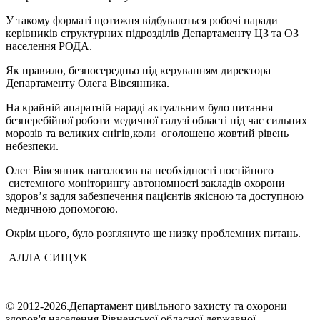
У такому форматі щотижня відбуваються робочі наради
керівників структурних підрозділів Департаменту ЦЗ та ОЗ
населення РОДА.
Як правило, безпосередньо під керуванням директора
Департаменту Олега Вівсянника.
На крайній апаратній нараді актуальним було питання
безперебійної роботи медичної галузі області під час сильних
морозів та великих снігів,коли оголошено жовтий рівень
небезпеки.
Олег Вівсянник наголосив на необхідності постійного
системного моніторингу автономності закладів охорони
здоров’я задля забезпечення пацієнтів якісною та доступною
медичною допомогою.
Окрім цього, було розглянуто ще низку проблемних питань.
АЛЛА СИЩУК
© 2012-2026.Департамент цивільного захисту та охорони
здоров'я населення Рівненської обласної державної