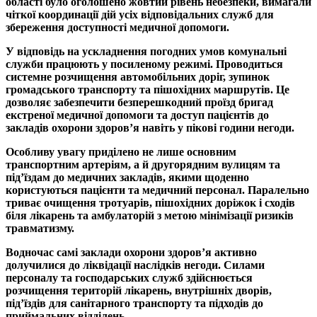
області було оголошено жовтий рівень небезпеки, вимагали
чіткої координації дій усіх відповідальних служб для
збереження доступності медичної допомоги.
У відповідь на ускладнення погодних умов комунальні
служби працюють у посиленому режимі. Проводиться
системне розчищення автомобільних доріг, зупинок
громадського транспорту та пішохідних маршрутів. Це
дозволяє забезпечити безперешкодний проїзд бригад
екстреної медичної допомоги та доступ пацієнтів до
закладів охорони здоров’я навіть у пікові години негоди.
Особливу увагу приділено не лише основним
транспортним артеріям, а й другорядним вулицям та
під’їздам до медичних закладів, якими щоденно
користуються пацієнти та медичний персонал. Паралельно
триває очищення тротуарів, пішохідних доріжок і сходів
біля лікарень та амбулаторій з метою мінімізації ризиків
травматизму.
Водночас самі заклади охорони здоров’я активно
долучилися до ліквідації наслідків негоди. Силами
персоналу та господарських служб здійснюється
розчищення територій лікарень, внутрішніх дворів,
під’їздів для санітарного транспорту та підходів до
приймальних відділень.