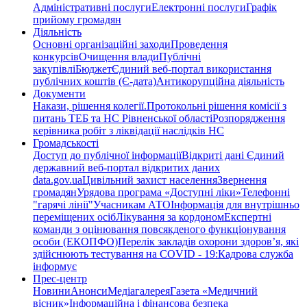
Адміністративні послуги
Електронні послуги
Графік
прийому громадян
Діяльність
Основні організаційні заходи
Проведення
конкурсів
Очищення влади
Публічні
закупівлі
Бюджет
Єдиний веб-портал використання
публічних коштів (Є-дата)
Антикорупційна діяльність
Документи
Накази, рішення колегії.
Протокольні рішення комісії з
питань ТЕБ та НС Рівненської області
Розпорядження
керівника робіт з ліквідації наслідків НС
Громадськості
Доступ до публічної інформації
Відкриті дані Єдиний
державний веб-портал відкритих даних
data.gov.ua
Цивільний захист населення
Звернення
громадян
Урядова програма «Доступні ліки»
Телефонні
"гарячі лінії"
Учасникам АТО
Інформація для внутрішньо
переміщених осіб
Лікування за кордоном
Експертні
команди з оцінювання повсякденого функціонування
особи (ЕКОПФО)
Перелік закладів охорони здоров’я, які
здійснюють тестування на COVID - 19:
Кадрова служба
інформує
Прес-центр
Новини
Анонси
Медіагалерея
Газета «Медичний
вісник»
Інформаційна і фінансова безпека