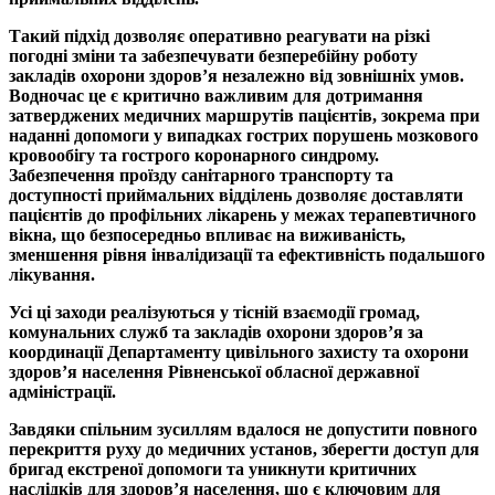
Такий підхід дозволяє оперативно реагувати на різкі
погодні зміни та забезпечувати безперебійну роботу
закладів охорони здоров’я незалежно від зовнішніх умов.
Водночас це є критично важливим для дотримання
затверджених медичних маршрутів пацієнтів, зокрема при
наданні допомоги у випадках гострих порушень мозкового
кровообігу та гострого коронарного синдрому.
Забезпечення проїзду санітарного транспорту та
доступності приймальних відділень дозволяє доставляти
пацієнтів до профільних лікарень у межах терапевтичного
вікна, що безпосередньо впливає на виживаність,
зменшення рівня інвалідизації та ефективність подальшого
лікування.
Усі ці заходи реалізуються у тісній взаємодії громад,
комунальних служб та закладів охорони здоров’я за
координації Департаменту цивільного захисту та охорони
здоров’я населення Рівненської обласної державної
адміністрації.
Завдяки спільним зусиллям вдалося не допустити повного
перекриття руху до медичних установ, зберегти доступ для
бригад екстреної допомоги та уникнути критичних
наслідків для здоров’я населення, що є ключовим для