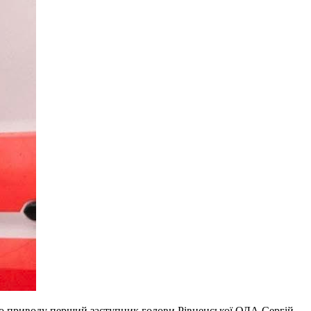
ого приводу перший заступник голови Рівненської ОДА Сергій