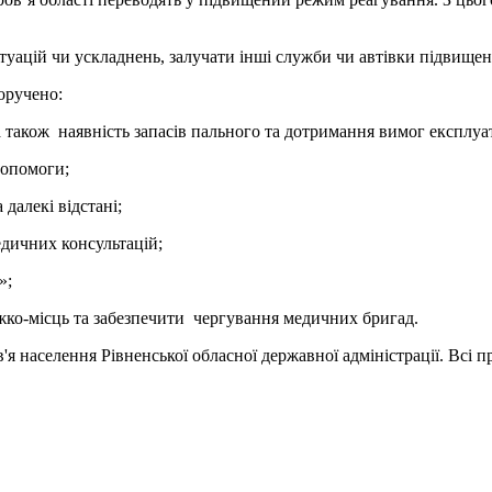
итуацій чи ускладнень, залучати інші служби чи автівки підвищено
оручено:
акож наявність запасів пального та дотримання вимог експлуата
допомоги;
далекі відстані;
едичних консультацій;
»;
 ліжко-місць та забезпечити чергування медичних бригад.
я населення Рівненської обласної державної адміністрації. Всі п