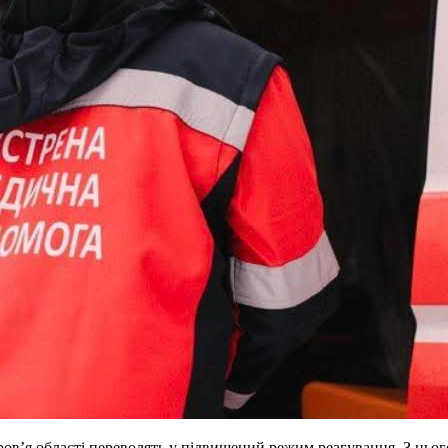
оров’я області переводять у підвищений режим реагування. З ць