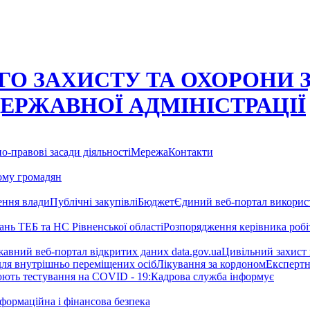
О ЗАХИСТУ ТА ОХОРОНИ 
ДЕРЖАВНОЇ АДМІНІСТРАЦІЇ
о-правові засади діяльності
Мережа
Контакти
ому громадян
ння влади
Публічні закупівлі
Бюджет
Єдиний веб-портал використ
тань ТЕБ та НС Рівненської області
Розпорядження керівника робіт
авний веб-портал відкритих даних data.gov.ua
Цивільний захист
для внутрішньо переміщених осіб
Лікування за кордоном
Експертн
нюють тестування на COVID - 19:
Кадрова служба інформує
формаційна і фінансова безпека