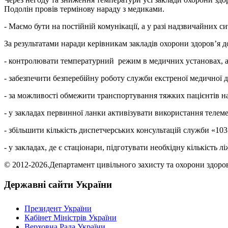
Подолін провів термінову нараду з медиками.
- Маємо бути на постійній комунікації, а у разі надзвичайних с
За результатами наради керівникам закладів охорони здоров’я д
- контролювати температурний режим в медичних установах, а т
- забезпечити безперебійну роботу служби екстреної медичної 
- за можливості обмежити транспортування тяжких пацієнтів на 
- у закладах первинної ланки активізувати використання телем
- збільшити кількість диспетчерських консультацій служби «103
- у закладах, де є стаціонари, підготувати необхідну кількість
© 2012-2026.Департамент цивільного захисту та охорони здоров'
Державні сайти України
Президент України
Кабінет Міністрів України
Верховна Рада України