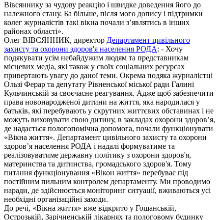
Вівсяннику за чудову реакцію і швидке доведення його до
належного стану. Ба більше, після мого допису і підтримки
колег журналістів такі вікна почали зʼявлятись в інших
районах області».
Олег ВІВСЯННИК, директор
Департамент цивільного
захисту та охорони здоров'я населення РОДА
: - Хочу
подякувати усім небайдужим людям та представникам
місцевих медіа, які також у своїх соціальних ресурсах
привертають увагу до даної теми. Окрема подяка журналістці
Ользі Ферар та депутату Рівненської міської ради Галині
Кульчинській за своєчасне реагування. Адже щоб забезпечити
права новонародженої дитини на життя, яка народилася у
батьків, які перебувають у скрутних життєвих обставинах і не
можуть виховувати свою дитину, в закладах охорони здоровʼя,
де надається пологопомічна допомога, почали функціонувати
«Вікна життя». Департамент цивільного захисту та охорони
здоровʼя населення РОДА і надалі формуватиме та
реалізовуватиме державну політику з охорони здоров'я,
материнства та дитинства, громадського здоров'я. Тому
питання функціонування «Вікон життя» перебуває під
постійним пильним контролем департаменту. Ми проводимо
наради, де здійснюється моніторинг ситуації, вживаються усі
необхідні організаційні заходи.
До речі, «Вікна життя» вже відкрито у Гощанській,
Острозькій, Зарічненській лікарнях та пологовому будинку