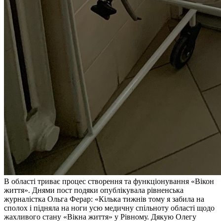
В області триває процес створення та функціонування «Вікон
життя». Днями пост подяки опублікувала рівненська
журналістка Ольга Ферар: «Кілька тижнів тому я забила на
сполох і підняла на ноги усю медичну спільноту області щодо
жахливого стану «Вікна життя» у Рівному. Дякую Олегу