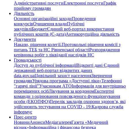
Адміністративні послуги
Електронні послуги
Графік
прийому громадян
Діяльність
Основні організаційні заходи
Проведення
конкурсів
Очищення влади
Публічні
закупівлі
Бюджет
Єдиний веб-портал використання
публічних коштів (Є-дата)
Антикорупційна діяльність
Документи
Накази, рішення колегії.
Протокольні рішення комісії з
питань ТЕБ та НС Рівненської області
Розпорядження
керівника робіт з ліквідації наслідків НС
Громадськості
Доступ до публічної інформації
Відкриті дані Єдиний
державний веб-портал відкритих даних
data.gov.ua
Цивільний захист населення
Звернення
громадян
Урядова програма «Доступні ліки»
Телефонні
"гарячі лінії"
Учасникам АТО
Інформація для внутрішньо
переміщених осіб
Лікування за кордоном
Експертні
команди з оцінювання повсякденого функціонування
особи (ЕКОПФО)
Перелік закладів охорони здоров’я, які
здійснюють тестування на COVID - 19:
Кадрова служба
інформує
Прес-центр
Новини
Анонси
Медіагалерея
Газета «Медичний
вісник»
Інформаційна і фінансова безпека