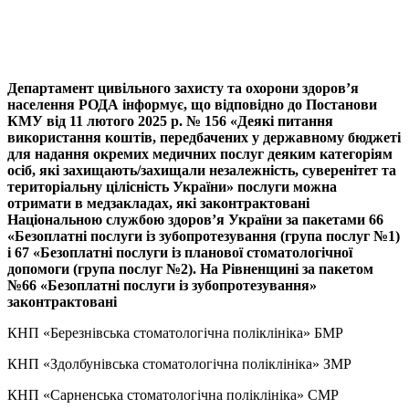
Департамент цивільного захисту та охорони здоров’я
населення РОДА інформує, що відповідно до Постанови
КМУ від 11 лютого 2025 р. № 156 «Деякі питання
використання коштів, передбачених у державному бюджеті
для надання окремих медичних послуг деяким категоріям
осіб, які захищають/захищали незалежність, суверенітет та
територіальну цілісність України» послуги можна
отримати в медзакладах, які законтрактовані
Національною службою здоров’я України за пакетами 66
«Безоплатні послуги із зубопротезування (група послуг №1)
і 67 «Безоплатні послуги із планової стоматологічної
допомоги (група послуг №2). На Рівненщині за пакетом
№66 «Безоплатні послуги із зубопротезування»
законтрактовані
КНП «Березнівська стоматологічна поліклініка» БМР
КНП «Здолбунівська стоматологічна поліклініка» ЗМР
КНП «Сарненська стоматологічна поліклініка» СМР