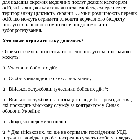
для надання окремих медичних послуг деяким категоріям
осіб, які захищають/захищали незалежність, суверенітет та
територіальну цілісність України». Зміни розширюють перелік
осіб, що можуть отримати за кошти державного бюджету
послуги з планової стоматологічної допомоги та
зубопротезування.
Хто може отримати таку допомогу?
Отримати безоплатні стоматологічні послуги за програмою
можуть:
ü Учасники бойових дій;
ü Особи з інвалідністю внаслідок війни;
ü Військовослужбовці (учасники бойових дій)*;
ü Військовослужбовці - іноземці та люди без громадянства,
які проходять військову службу за контрактом у Силах
оборони України;
ü Люди, які пережили полон.
ü * Для військових, які ще не отримали посвідчення УБД,
підходить довідка про безпосередню участь особи у заходах,