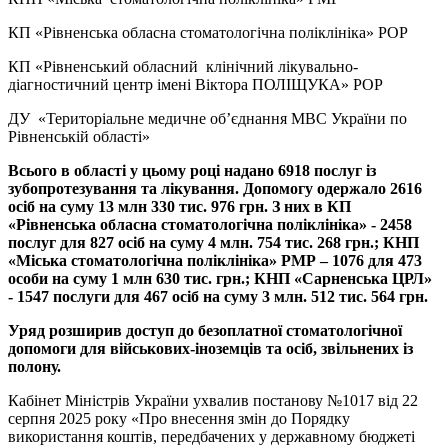
КП «Рівненська обласна стоматологічна поліклініка» РОР
КП «Рівненський обласний клінічний лікувально-
діагностичний центр імені Віктора ПОЛІЩУКА» РОР
ДУ «Територіальне медичне об’єднання МВС України по
Рівненській області»
Всього в області у цьому році надано 6918 послуг із
зубопротезування та лікування. Допомогу одержало 2616
осіб на суму 13 млн 330 тис. 976 грн. З них в КП
«Рівненська обласна стоматологічна поліклініка» - 2458
послуг для 827 осіб на суму 4 млн. 754 тис. 268 грн.; КНП
«Міська стоматологічна поліклініка» РМР – 1076 для 473
особи на суму 1 млн 630 тис. грн.; КНП «Сарненська ЦРЛ»
- 1547 послуги для 467 осіб на суму 3 млн. 512 тис. 564 грн.
Уряд розширив доступ до безоплатної стоматологічної
допомоги для військових-іноземців та осіб, звільнених із
полону.
Кабінет Міністрів України ухвалив постанову №1017 від 22
серпня 2025 року «Про внесення змін до Порядку
використання коштів, передбачених у державному бюджеті