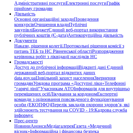
Адміністративні послуги
Електронні послуги
Графік
прийому громадян
Діяльність
Основні організаційні заходи
Проведення
конкурсів
Очищення влади
Публічні
закупівлі
Бюджет
Єдиний веб-портал використання
публічних коштів (Є-дата)
Антикорупційна діяльність
Документи
Накази, рішення колегії.
Протокольні рішення комісії з
питань ТЕБ та НС Рівненської області
Розпорядження
керівника робіт з ліквідації наслідків НС
Громадськості
Доступ до публічної інформації
Відкриті дані Єдиний
державний веб-портал відкритих даних
data.gov.ua
Цивільний захист населення
Звернення
громадян
Урядова програма «Доступні ліки»
Телефонні
"гарячі лінії"
Учасникам АТО
Інформація для внутрішньо
переміщених осіб
Лікування за кордоном
Експертні
команди з оцінювання повсякденого функціонування
особи (ЕКОПФО)
Перелік закладів охорони здоров’я, які
здійснюють тестування на COVID - 19:
Кадрова служба
інформує
Прес-центр
Новини
Анонси
Медіагалерея
Газета «Медичний
вісник»
Інформаційна і фінансова безпека