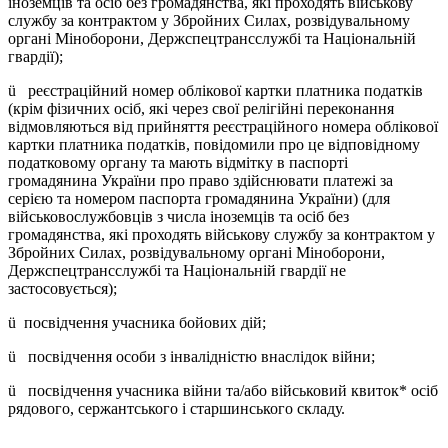
іноземців та осіб без громадянства, які проходять військову
службу за контрактом у Збройних Силах, розвідувальному
органі Міноборони, Держспецтрансслужбі та Національній
гвардії);
ü реєстраційний номер облікової картки платника податків
(крім фізичних осіб, які через свої релігійні переконання
відмовляються від прийняття реєстраційного номера облікової
картки платника податків, повідомили про це відповідному
податковому органу та мають відмітку в паспорті
громадянина України про право здійснювати платежі за
серією та номером паспорта громадянина України) (для
військовослужбовців з числа іноземців та осіб без
громадянства, які проходять військову службу за контрактом у
Збройних Силах, розвідувальному органі Міноборони,
Держспецтрансслужбі та Національній гвардії не
застосовується);
ü посвідчення учасника бойових дій;
ü посвідчення особи з інвалідністю внаслідок війни;
ü посвідчення учасника війни та/або військовий квиток* осіб
рядового, сержантського і старшинського складу.