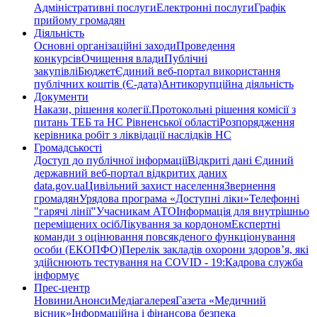
Адміністративні послуги
Електронні послуги
Графік
прийому громадян
Діяльність
Основні організаційні заходи
Проведення
конкурсів
Очищення влади
Публічні
закупівлі
Бюджет
Єдиний веб-портал використання
публічних коштів (Є-дата)
Антикорупційна діяльність
Документи
Накази, рішення колегії.
Протокольні рішення комісії з
питань ТЕБ та НС Рівненської області
Розпорядження
керівника робіт з ліквідації наслідків НС
Громадськості
Доступ до публічної інформації
Відкриті дані Єдиний
державний веб-портал відкритих даних
data.gov.ua
Цивільний захист населення
Звернення
громадян
Урядова програма «Доступні ліки»
Телефонні
"гарячі лінії"
Учасникам АТО
Інформація для внутрішньо
переміщених осіб
Лікування за кордоном
Експертні
команди з оцінювання повсякденого функціонування
особи (ЕКОПФО)
Перелік закладів охорони здоров’я, які
здійснюють тестування на COVID - 19:
Кадрова служба
інформує
Прес-центр
Новини
Анонси
Медіагалерея
Газета «Медичний
вісник»
Інформаційна і фінансова безпека