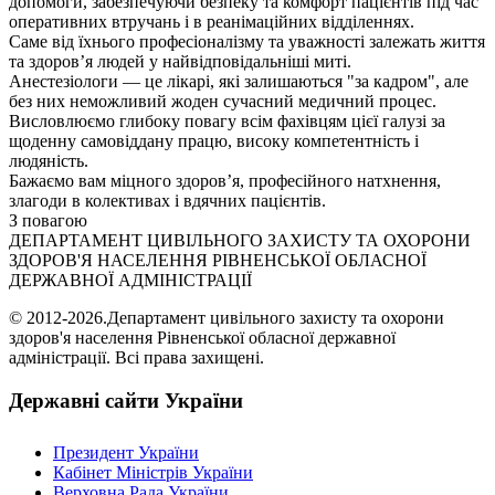
допомоги, забезпечуючи безпеку та комфорт пацієнтів під час
оперативних втручань і в реанімаційних відділеннях.
Саме від їхнього професіоналізму та уважності залежать життя
та здоров’я людей у найвідповідальніші миті.
Анестезіологи — це лікарі, які залишаються "за кадром", але
без них неможливий жоден сучасний медичний процес.
Висловлюємо глибоку повагу всім фахівцям цієї галузі за
щоденну самовіддану працю, високу компетентність і
людяність.
Бажаємо вам міцного здоров’я, професійного натхнення,
злагоди в колективах і вдячних пацієнтів.
З повагою
ДЕПАРТАМЕНТ ЦИВІЛЬНОГО ЗАХИСТУ ТА ОХОРОНИ
ЗДОРОВ'Я НАСЕЛЕННЯ РІВНЕНСЬКОЇ ОБЛАСНОЇ
ДЕРЖАВНОЇ АДМІНІСТРАЦІЇ
© 2012-2026.Департамент цивільного захисту та охорони
здоров'я населення Рівненської обласної державної
адміністрації. Всі права захищені.
Державні сайти України
Президент України
Кабінет Міністрів України
Верховна Рада України