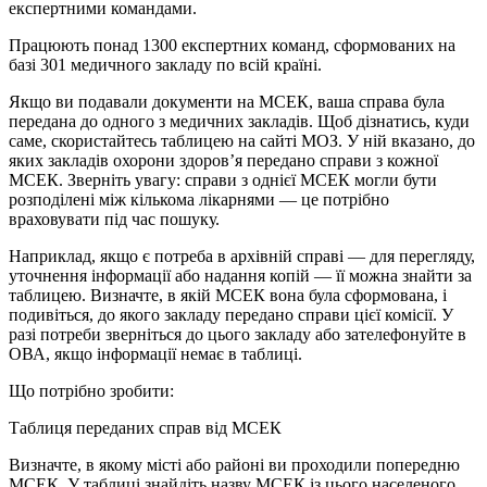
експертними командами.
Працюють понад 1300 експертних команд, сформованих на
базі 301 медичного закладу по всій країні.
Якщо ви подавали документи на МСЕК, ваша справа була
передана до одного з медичних закладів. Щоб дізнатись, куди
саме, скористайтесь таблицею на сайті МОЗ. У ній вказано, до
яких закладів охорони здоров’я передано справи з кожної
МСЕК. Зверніть увагу: справи з однієї МСЕК могли бути
розподілені між кількома лікарнями — це потрібно
враховувати під час пошуку.
Наприклад, якщо є потреба в архівній справі — для перегляду,
уточнення інформації або надання копій — її можна знайти за
таблицею. Визначте, в якій МСЕК вона була сформована, і
подивіться, до якого закладу передано справи цієї комісії. У
разі потреби зверніться до цього закладу або зателефонуйте в
ОВА, якщо інформації немає в таблиці.
Що потрібно зробити:
Таблиця переданих справ від МСЕК
Визначте, в якому місті або районі ви проходили попередню
МСЕК. У таблиці знайдіть назву МСЕК із цього населеного