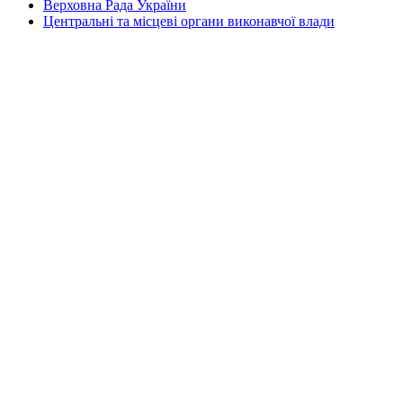
Верховна Рада України
Центральні та місцеві органи виконавчої влади