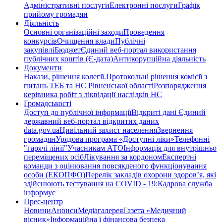
Адміністративні послуги
Електронні послуги
Графік
прийому громадян
Діяльність
Основні організаційні заходи
Проведення
конкурсів
Очищення влади
Публічні
закупівлі
Бюджет
Єдиний веб-портал використання
публічних коштів (Є-дата)
Антикорупційна діяльність
Документи
Накази, рішення колегії.
Протокольні рішення комісії з
питань ТЕБ та НС Рівненської області
Розпорядження
керівника робіт з ліквідації наслідків НС
Громадськості
Доступ до публічної інформації
Відкриті дані Єдиний
державний веб-портал відкритих даних
data.gov.ua
Цивільний захист населення
Звернення
громадян
Урядова програма «Доступні ліки»
Телефонні
"гарячі лінії"
Учасникам АТО
Інформація для внутрішньо
переміщених осіб
Лікування за кордоном
Експертні
команди з оцінювання повсякденого функціонування
особи (ЕКОПФО)
Перелік закладів охорони здоров’я, які
здійснюють тестування на COVID - 19:
Кадрова служба
інформує
Прес-центр
Новини
Анонси
Медіагалерея
Газета «Медичний
вісник»
Інформаційна і фінансова безпека