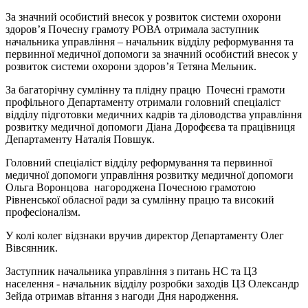
За значний особистий внесок у розвиток системи охорони
здоров’я Почесну грамоту РОВА отримала заступник
начальника управління – начальник відділу реформування та
первинної медичної допомоги за значний особистий внесок у
розвиток системи охорони здоров’я Тетяна Мельник.
За багаторічну сумлінну та плідну працю Почесні грамоти
профільного Департаменту отримали головний спеціаліст
відділу підготовки медичних кадрів та діловодства управління
розвитку медичної допомоги Діана Дорофєєва та працівниця
Департаменту Наталія Повшук.
Головний спеціаліст відділу реформування та первинної
медичної допомоги управління розвитку медичної допомоги
Ольга Воронцова нагороджена Почесною грамотою
Рівненської обласної ради за сумлінну працю та високий
професіоналізм.
У колі колег відзнаки вручив директор Департаменту Олег
Вівсянник.
Заступник начальника управління з питань НС та ЦЗ
населення - начальник відділу розробки заходів ЦЗ Олександр
Зейда отримав вітання з нагоди Дня народження.