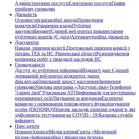
Адміністративні послуги
Електронні послуги
Графік
прийому громадян
Діяльність
Основні організаційні заходи
Проведення
конкурсів
Очищення влади
Публічні
закупівлі
Бюджет
Єдиний веб-портал використання
публічних коштів (Є-дата)
Антикорупційна діяльність
Документи
Накази, рішення колегії.
Протокольні рішення комісії з
питань ТЕБ та НС Рівненської області
Розпорядження
керівника робіт з ліквідації наслідків НС
Громадськості
Доступ до публічної інформації
Відкриті дані Єдиний
державний веб-портал відкритих даних
data.gov.ua
Цивільний захист населення
Звернення
громадян
Урядова програма «Доступні ліки»
Телефонні
"гарячі лінії"
Учасникам АТО
Інформація для внутрішньо
переміщених осіб
Лікування за кордоном
Експертні
команди з оцінювання повсякденого функціонування
особи (ЕКОПФО)
Перелік закладів охорони здоров’я, які
здійснюють тестування на COVID - 19:
Кадрова служба
інформує
Прес-центр
Новини
Анонси
Медіагалерея
Газета «Медичний
вісник»
Інформаційна і фінансова безпека