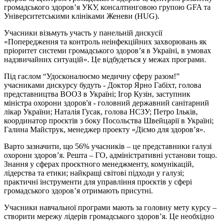
громадського здоров’я УКУ, консалтинговою групою GFA та
Університетськими клініками Женеви (HUG).
Учасники візьмуть участь у панельній дискусії
«Попередження та контроль неінфекційних захворювань як
пріоритет системи громадського здоров’я в Україні, в умовах
надзвичайних ситуацій». Це відбудеться у межах програми.
Під гаслом “Удосконалюємо медичну сферу разом!”
учасниками дискурсу будуть - Доктор Ярно Габіхт, голова
представництва ВООЗ в Україні; Ігор Кузін, заступник
міністра охорони здоров'я - головний державний санітарний
лікар України; Наталія Гусак, голова НСЗУ; Петро Ільків,
координатор проєктів з боку Посольства Швейцарії в Україні;
Галина Майструк, менеджер проекту «Діємо для здоров’я».
Варто зазначити, що 56% учасників – це представники галузі
охорони здоров’я. Решта – ГО, адміністративні установи тощо.
Знання у сферах проєктного менеджменту, комунікацій,
лідерства та етики; найкращі світові підходи у галузі;
практичні інструменти для управління проєктів у сфері
громадського здоров’я отримають присутні.
Учасники навчальної програми мають за головну мету курсу –
створити мережу лідерів громадського здоров’я. Це необхідно