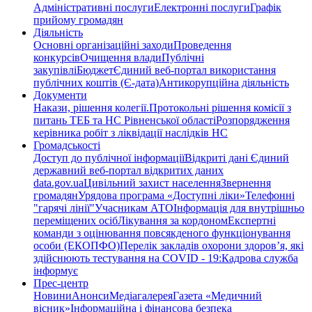
Адміністративні послуги
Електронні послуги
Графік
прийому громадян
Діяльність
Основні організаційні заходи
Проведення
конкурсів
Очищення влади
Публічні
закупівлі
Бюджет
Єдиний веб-портал використання
публічних коштів (Є-дата)
Антикорупційна діяльність
Документи
Накази, рішення колегії.
Протокольні рішення комісії з
питань ТЕБ та НС Рівненської області
Розпорядження
керівника робіт з ліквідації наслідків НС
Громадськості
Доступ до публічної інформації
Відкриті дані Єдиний
державний веб-портал відкритих даних
data.gov.ua
Цивільний захист населення
Звернення
громадян
Урядова програма «Доступні ліки»
Телефонні
"гарячі лінії"
Учасникам АТО
Інформація для внутрішньо
переміщених осіб
Лікування за кордоном
Експертні
команди з оцінювання повсякденого функціонування
особи (ЕКОПФО)
Перелік закладів охорони здоров’я, які
здійснюють тестування на COVID - 19:
Кадрова служба
інформує
Прес-центр
Новини
Анонси
Медіагалерея
Газета «Медичний
вісник»
Інформаційна і фінансова безпека