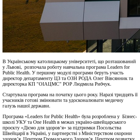
В Українському католицькому університеті, що розташований
у Львові, розпочала роботу навчальна програма Leaders for
Public Health. У першому модулі програми беруть участь
директор департаменту ЦЗ та ОЗН РОДА Олег Вівсянник та
директорка КП "ОІАЦМС" РОР Людмила Рибчук.
Стартувала програма на початку цього року. Наразі тридцять її
учасників готові змінювати та удосконалювати медичну
галузь нашої держави.
Програма «Leaders for Public Health» була розроблена у Бізнес-
школі УКУ та One Health в межах україно-швейцарського
проєкту «Діємо для здоров‘я» за підтримки Посольства
Швейцарії в Україні, у партнерстві з Міністерством охорони
здоров’я, Центром Громадського Здоров’я, Центром розвитку