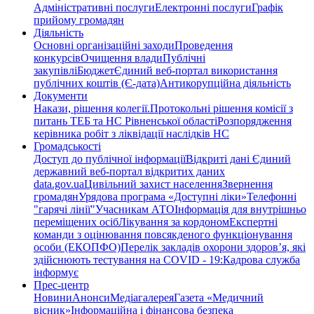
Адміністративні послуги
Електронні послуги
Графік
прийому громадян
Діяльність
Основні організаційні заходи
Проведення
конкурсів
Очищення влади
Публічні
закупівлі
Бюджет
Єдиний веб-портал використання
публічних коштів (Є-дата)
Антикорупційна діяльність
Документи
Накази, рішення колегії.
Протокольні рішення комісії з
питань ТЕБ та НС Рівненської області
Розпорядження
керівника робіт з ліквідації наслідків НС
Громадськості
Доступ до публічної інформації
Відкриті дані Єдиний
державний веб-портал відкритих даних
data.gov.ua
Цивільний захист населення
Звернення
громадян
Урядова програма «Доступні ліки»
Телефонні
"гарячі лінії"
Учасникам АТО
Інформація для внутрішньо
переміщених осіб
Лікування за кордоном
Експертні
команди з оцінювання повсякденого функціонування
особи (ЕКОПФО)
Перелік закладів охорони здоров’я, які
здійснюють тестування на COVID - 19:
Кадрова служба
інформує
Прес-центр
Новини
Анонси
Медіагалерея
Газета «Медичний
вісник»
Інформаційна і фінансова безпека